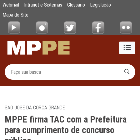
MPPE firma TAC com a Prefeitura para cum
Webmail
Intranet e Sistemas
Glossário
Legislação
Pular para o Conteúdo principal
Mapa do Site
SÃO JOSÉ DA COROA GRANDE
MPPE firma TAC com a Prefeitura
para cumprimento de concurso