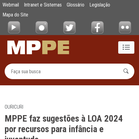
MPPE faz sugestões à LOA 2024 por recurso
Webmail
Intranet e Sistemas
Glossário
Legislação
Pular para o Conteúdo principal
Mapa do Site
OURICURI
MPPE faz sugestões à LOA 2024
por recursos para infância e