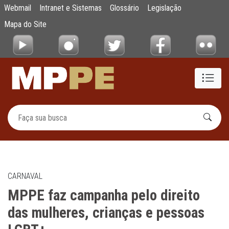
MPPE faz campanha pelo direito das mulhe
Webmail
Intranet e Sistemas
Glossário
Legislação
Pular para o Conteúdo principal
Mapa do Site
CARNAVAL
MPPE faz campanha pelo direito
das mulheres, crianças e pessoas