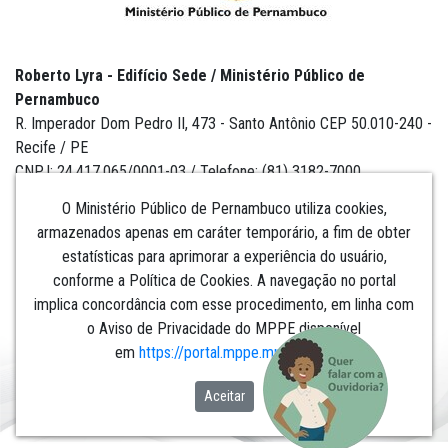
Roberto Lyra - Edifício Sede / Ministério Público de
Pernambuco
R. Imperador Dom Pedro II, 473 - Santo Antônio CEP 50.010-240 -
Recife / PE
CNPJ: 24.417.065/0001-03 / Telefone: (81) 3182-7000
O Ministério Público de Pernambuco utiliza cookies,
armazenados apenas em caráter temporário, a fim de obter
estatísticas para aprimorar a experiência do usuário,
Institucional
conforme a Política de Cookies. A navegação no portal
implica concordância com esse procedimento, em linha com
Comunicação
o Aviso de Privacidade do MPPE disponível
em
https://portal.mppe.mp.br/lgpd
.​​​​​​​
Aceitar