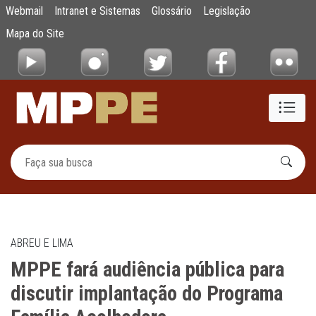
MPPE fará audiência pública para discutir
Webmail
Intranet e Sistemas
Glossário
Legislação
Pular para o Conteúdo principal
Mapa do Site
ABREU E LIMA
MPPE fará audiência pública para
discutir implantação do Programa