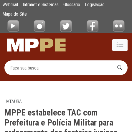
MPPE estabelece TAC com Prefeitura e Políc
Webmail
Intranet e Sistemas
Glossário
Legislação
Pular para o Conteúdo principal
Mapa do Site
JATAÚBA
MPPE estabelece TAC com
Prefeitura e Polícia Militar para