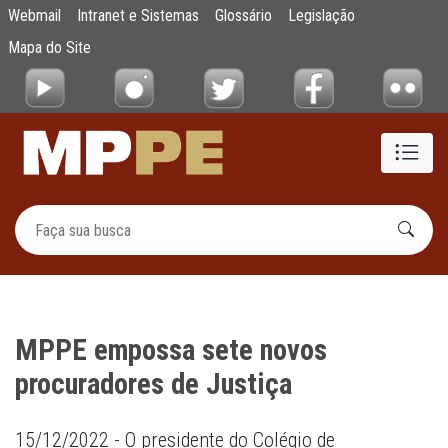
MPPE empossa sete novos procuradores de 
Webmail
Intranet e Sistemas
Glossário
Legislação
Pular para o Conteúdo principal
Mapa do Site
MPPE empossa sete novos
procuradores de Justiça
15/12/2022 - O presidente do Colégio de