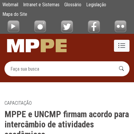
MPPE e UNCMP firmam acordo para intercâ
Webmail
Intranet e Sistemas
Glossário
Legislação
Pular para o Conteúdo principal
Mapa do Site
CAPACITAÇÃO
MPPE e UNCMP firmam acordo para
intercâmbio de atividades