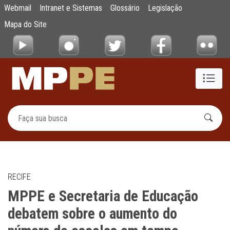
MPPE e Secretaria de Educação debatem so
Webmail
Intranet e Sistemas
Glossário
Legislação
Pular para o Conteúdo principal
Mapa do Site
RECIFE
MPPE e Secretaria de Educação
debatem sobre o aumento do