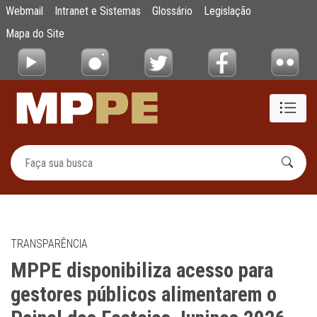
MPPE disponibiliza acesso para gestores pú
Webmail
Intranet e Sistemas
Glossário
Legislação
Pular para o Conteúdo principal
Mapa do Site
TRANSPARÊNCIA
MPPE disponibiliza acesso para
gestores públicos alimentarem o