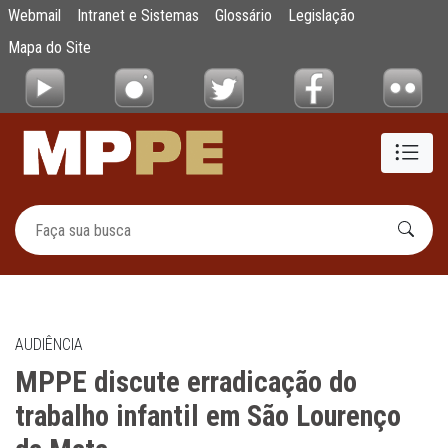
MPPE discute erradicação do trabalho infa
Webmail
Intranet e Sistemas
Glossário
Legislação
Pular para o Conteúdo principal
Mapa do Site
AUDIÊNCIA
MPPE discute erradicação do
trabalho infantil em São Lourenço