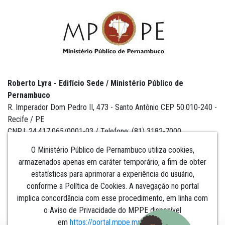
Roberto Lyra - Edifício Sede / Ministério Público de
Pernambuco
R. Imperador Dom Pedro II, 473 - Santo Antônio CEP 50.010-240 -
Recife / PE
CNPJ: 24.417.065/0001-03 / Telefone: (81) 3182-7000
O Ministério Público de Pernambuco utiliza cookies,
armazenados apenas em caráter temporário, a fim de obter
estatísticas para aprimorar a experiência do usuário,
Institucional
conforme a Política de Cookies. A navegação no portal
implica concordância com esse procedimento, em linha com
Comunicação
o Aviso de Privacidade do MPPE disponível
em
https://portal.mppe.mp.br/lgpd
.​​​​​​​