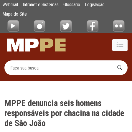
MPPE denuncia seis homens responsáveis p
Webmail
Intranet e Sistemas
Glossário
Legislação
Pular para o Conteúdo principal
Mapa do Site
MPPE denuncia seis homens
responsáveis por chacina na cidade
de São João