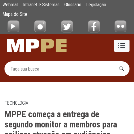
MPPE começa a entrega de segundo monitor
Webmail
Intranet e Sistemas
Glossário
Legislação
Pular para o Conteúdo principal
Mapa do Site
TECNOLOGIA
MPPE começa a entrega de
segundo monitor a membros para