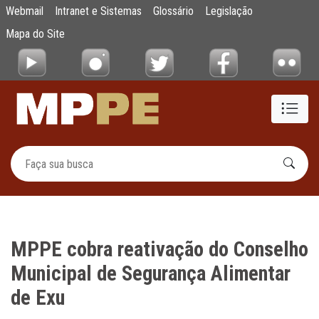
MPPE cobra reativação do Conselho Munici
Webmail
Intranet e Sistemas
Glossário
Legislação
Pular para o Conteúdo principal
Mapa do Site
MPPE cobra reativação do Conselho
Municipal de Segurança Alimentar
de Exu