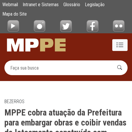
MPPE cobra atuação da Prefeitura para emb
Webmail
Intranet e Sistemas
Glossário
Legislação
Pular para o Conteúdo principal
Mapa do Site
BEZERROS
MPPE cobra atuação da Prefeitura
para embargar obras e coibir vendas