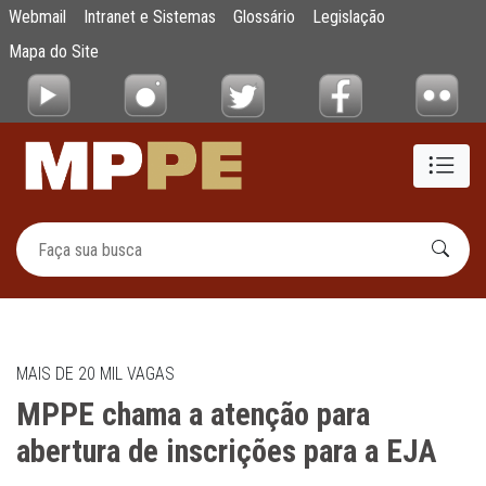
MPPE chama a atenção para abertura de in
Webmail
Intranet e Sistemas
Glossário
Legislação
Pular para o Conteúdo principal
Mapa do Site
MAIS DE 20 MIL VAGAS
MPPE chama a atenção para
abertura de inscrições para a EJA