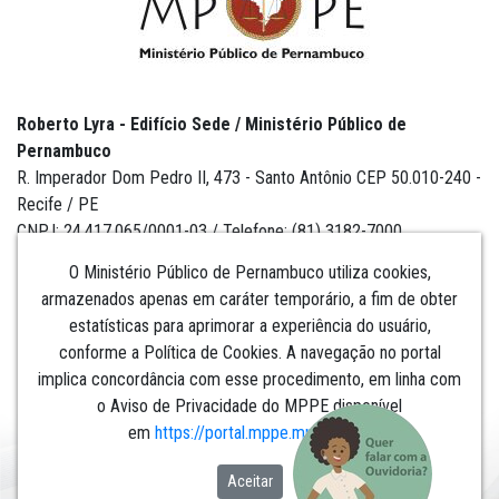
Roberto Lyra - Edifício Sede / Ministério Público de
Pernambuco
R. Imperador Dom Pedro II, 473 - Santo Antônio CEP 50.010-240 -
Recife / PE
CNPJ: 24.417.065/0001-03 / Telefone: (81) 3182-7000
O Ministério Público de Pernambuco utiliza cookies,
armazenados apenas em caráter temporário, a fim de obter
estatísticas para aprimorar a experiência do usuário,
Institucional
conforme a Política de Cookies. A navegação no portal
implica concordância com esse procedimento, em linha com
Comunicação
o Aviso de Privacidade do MPPE disponível
em
https://portal.mppe.mp.br/lgpd
.​​​​​​​
Aceitar