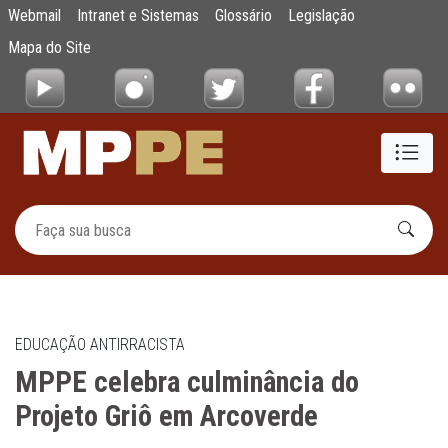
MPPE celebra culminância do Projeto Griô 
Webmail
Intranet e Sistemas
Glossário
Legislação
Pular para o Conteúdo principal
Mapa do Site
EDUCAÇÃO ANTIRRACISTA
MPPE celebra culminância do
Projeto Griô em Arcoverde