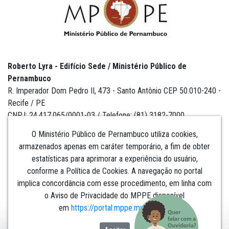
Roberto Lyra - Edifício Sede / Ministério Público de
Pernambuco
R. Imperador Dom Pedro II, 473 - Santo Antônio CEP 50.010-240 -
Recife / PE
CNPJ: 24.417.065/0001-03 / Telefone: (81) 3182-7000
O Ministério Público de Pernambuco utiliza cookies,
armazenados apenas em caráter temporário, a fim de obter
estatísticas para aprimorar a experiência do usuário,
Institucional
conforme a Política de Cookies. A navegação no portal
implica concordância com esse procedimento, em linha com
Comunicação
o Aviso de Privacidade do MPPE disponível
em
https://portal.mppe.mp.br/lgpd
.​​​​​​​