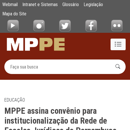
MPPE assina convênio para institucionaliz
Webmail
Intranet e Sistemas
Glossário
Legislação
Pular para o Conteúdo principal
Mapa do Site
EDUCAÇÃO
MPPE assina convênio para
institucionalização da Rede de