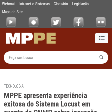
MPPE apresenta experiência exitosa do Si
Webmail
Intranet e Sistemas
Glossário
Legislação
Pular para o Conteúdo principal
Mapa do Site
TECNOLOGIA
MPPE apresenta experiência
exitosa do Sistema Locust em