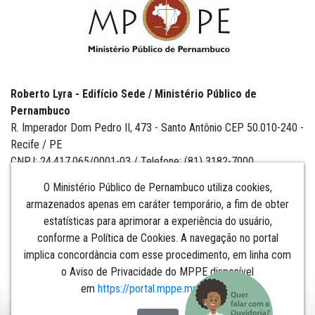
Roberto Lyra - Edifício Sede / Ministério Público de
Pernambuco
R. Imperador Dom Pedro II, 473 - Santo Antônio CEP 50.010-240 -
Recife / PE
CNPJ: 24.417.065/0001-03 / Telefone: (81) 3182-7000
O Ministério Público de Pernambuco utiliza cookies,
armazenados apenas em caráter temporário, a fim de obter
estatísticas para aprimorar a experiência do usuário,
Institucional
conforme a Política de Cookies. A navegação no portal
implica concordância com esse procedimento, em linha com
Comunicação
o Aviso de Privacidade do MPPE disponível
em
https://portal.mppe.mp.br/lgpd
.​​​​​​​