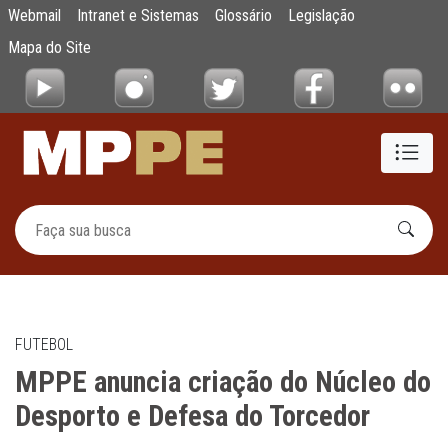
MPPE anuncia criação do Núcleo do Despor
Webmail
Intranet e Sistemas
Glossário
Legislação
Pular para o Conteúdo principal
Mapa do Site
FUTEBOL
MPPE anuncia criação do Núcleo do
Desporto e Defesa do Torcedor