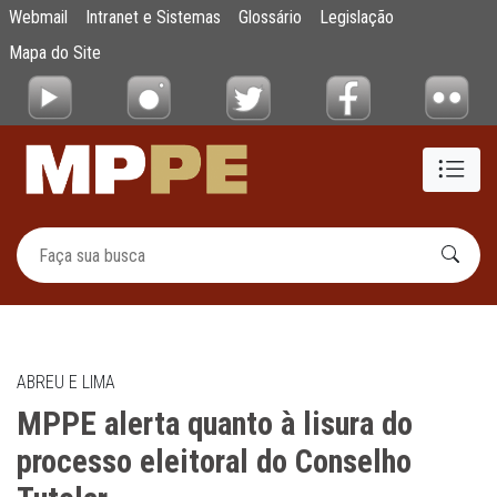
MPPE alerta quanto à lisura do processo ele
Webmail
Intranet e Sistemas
Glossário
Legislação
Pular para o Conteúdo principal
Mapa do Site
ABREU E LIMA
MPPE alerta quanto à lisura do
processo eleitoral do Conselho