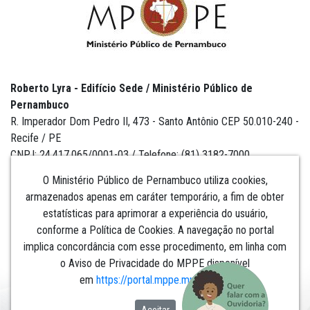
Roberto Lyra - Edifício Sede / Ministério Público de
Pernambuco
R. Imperador Dom Pedro II, 473 - Santo Antônio CEP 50.010-240 -
Recife / PE
CNPJ: 24.417.065/0001-03 / Telefone: (81) 3182-7000
O Ministério Público de Pernambuco utiliza cookies,
armazenados apenas em caráter temporário, a fim de obter
estatísticas para aprimorar a experiência do usuário,
Institucional
conforme a Política de Cookies. A navegação no portal
implica concordância com esse procedimento, em linha com
Comunicação
o Aviso de Privacidade do MPPE disponível
em
https://portal.mppe.mp.br/lgpd
.​​​​​​​