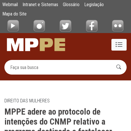
MPPE adere ao protocolo de intenções do CN
Webmail
Intranet e Sistemas
Glossário
Legislação
Pular para o Conteúdo principal
Mapa do Site
DIREITO DAS MULHERES
MPPE adere ao protocolo de
intenções do CNMP relativo a