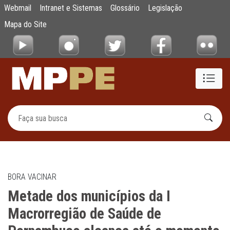
Metade dos municípios da I Macrorregião 
Webmail
Intranet e Sistemas
Glossário
Legislação
Pular para o Conteúdo principal
Mapa do Site
BORA VACINAR
Metade dos municípios da I
Macrorregião de Saúde de