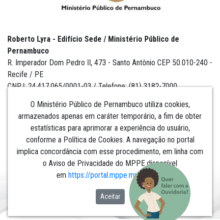
Roberto Lyra - Edifício Sede / Ministério Público de
Pernambuco
R. Imperador Dom Pedro II, 473 - Santo Antônio CEP 50.010-240 -
Recife / PE
CNPJ: 24.417.065/0001-03 / Telefone: (81) 3182-7000
O Ministério Público de Pernambuco utiliza cookies,
armazenados apenas em caráter temporário, a fim de obter
estatísticas para aprimorar a experiência do usuário,
Institucional
conforme a Política de Cookies. A navegação no portal
implica concordância com esse procedimento, em linha com
Comunicação
o Aviso de Privacidade do MPPE disponível
em
https://portal.mppe.mp.br/lgpd
.​​​​​​​
Aceitar