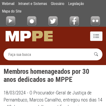
Membros homenageados por 30 anos dedi
Webmail
Intranet e Sistemas
Glossário
Legislação
Pular para o Conteúdo principal
Mapa do Site
Membros homenageados por 30
anos dedicados ao MPPE
18/03/2024 - O Procurador-Geral de Justiça de
Pernambuco, Marcos Carvalho, entregou nos dias 14