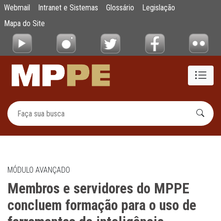
Membros e servidores do MPPE concluem form
Webmail
Intranet e Sistemas
Glossário
Legislação
Pular para o Conteúdo principal
Mapa do Site
MÓDULO AVANÇADO
Membros e servidores do MPPE
concluem formação para o uso de