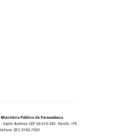
écnicos,
trais de
nais
o
iane
lho já
a muito
 das