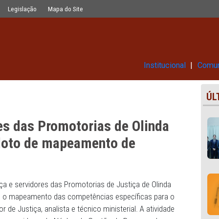
as de Olinda concluem projeto-pilo
Glossário
Legislação
Mapa do Site
Ins
vidores das Promotorias de Oli
eto-piloto de mapeamento de
 de Justiça e servidores das Promotorias de Justiça de 