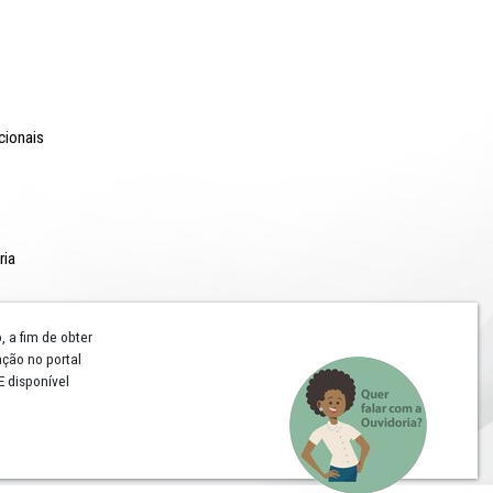
o Lyra - Edifício Sede / Ministério Público de Pernambuco
erador Dom Pedro II, 473 - Santo Antônio CEP 50.010-240 - Recife / P
24.417.065/0001-03 / Telefone: (81) 3182-7000
Comunicação
Notícias