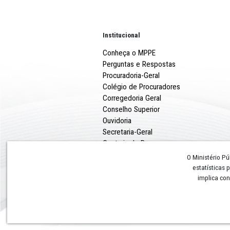
competências, poderemos a
procedimentos, o que trar
Promotor ou servidor novo 
Institucional
Conheça o MPPE