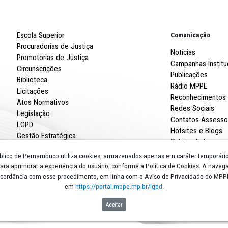
tuar de forma mais estruturada e padronizando os
á mais facilidade de adaptação para os casos em que um
chega à unidade", exemplificou Cristiane Correia.
Robert
R. Imp
CNPJ: 
Escola Superior
Procuradorias de Justiça