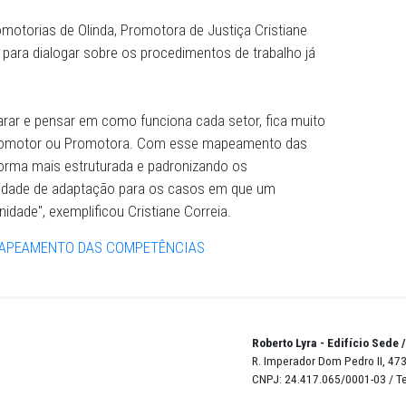
a as demais unidades do MPPE", explicou Pantoja.
a, o mapeamento das competências específicas permite
s, habilidades e atitudes relevantes para a atuação dos t
erentes áreas de atuação (cível, criminal, cidadania e Cen
ível otimizar a adaptação quando há mudança de profissio
 uma ferramenta de acompanhamento das competências n
e das Promotorias de Olinda, Promotora de Justiça Crist
ir a equipe para dialogar sobre os procedimentos de traba
tume de parar e pensar em como funciona cada setor, fic
balho do Promotor ou Promotora. Com esse mapeamento