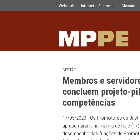
Membros e servidores das Promotori
Pular para o Conteúdo principal
Webmail
Intranet e Sistemas
GESTÃO
Membros e ser
concluem proj
competências
17/05/2023 - Os Promotores