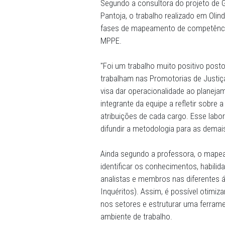
competências específicas pa
do Procurador-Geral, para 
para todas as Circunscriçõ
Justiça Maria Izamar Ponte
Segundo a consultora do pr
Pantoja, o trabalho realizad
fases de mapeamento de co
MPPE.
"Foi um trabalho muito po
trabalham nas Promotorias
visa dar operacionalidade a
integrante da equipe a refl
atribuições de cada cargo.