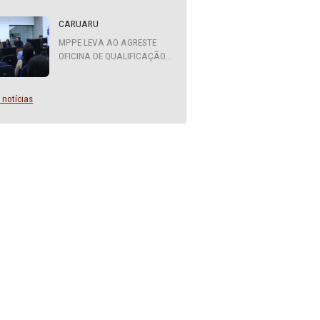
 para o
ATENDIMENTO DO MPPE
FUNCIONARÁ EM REGIME DE
ividade
PLANTÃO
 do
de
CARUARU
MPPE LEVA AO AGRESTE
OFICINA DE QUALIFICAÇÃO
SOBRE DIVERSIDADE SEXUAL
E DE GÊNERO
iais de
Mais notícias
para
s searas
m apoio
s