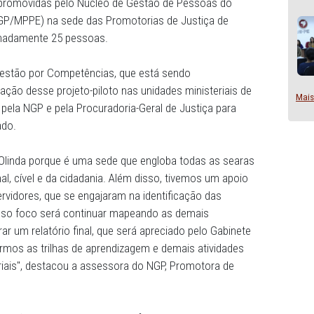
 hoje (17), o mapeamento das competências específicas
Promotor de Justiça, analista e técnico ministerial. A at
 de oficinas promovidas pelo Núcleo de Gestão de Pessoas
nambuco (NGP/MPPE) na sede das Promotorias de Justiça 
o de aproximadamente 25 pessoas.
rojeto de Gestão por Competências, que está sendo
s a realização desse projeto-piloto nas unidades minister
 avaliados pela NGP e pela Procuradoria-Geral de Justiça 
 todo o Estado.
-piloto em Olinda porque é uma sede que engloba todas a
as criminal, cível e da cidadania. Além disso, tivemos u
 e dos servidores, que se engajaram na identificação da
 Agora nosso foco será continuar mapeando as demais