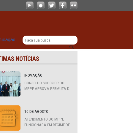
to de mapeamento de competências
|
titucional
Comunicação
ÚLTIMAS NOTÍCIAS
nda
INOVAÇÃO
CONSELHO SUPERIOR DO
MPPE APROVA PERMUTA DE
QUATRO PROMOTORES COM
MPS DA BAHIA, CEARÁ E
PARAÍBA
Olinda
10 DE AGOSTO