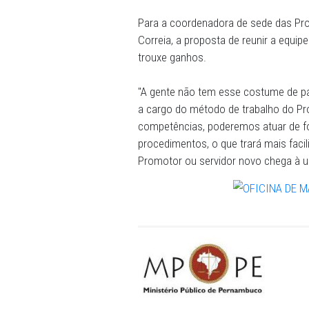
difundir a metodologia par
Ainda segundo a professor
identificar os conhecimento
analistas e membros nas dif
Inquéritos). Assim, é poss
nos setores e estruturar
ambiente de trabalho.
Para a coordenadora de sed
Correia, a proposta de reun
trouxe ganhos.
"A gente não tem esse cos
a cargo do método de tra