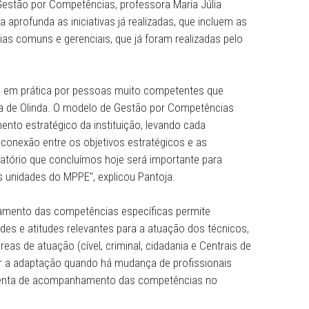
ra elaborar um relatório final, que será apreciado pelo G
desenvolvermos as trilhas de aprendizagem e demais ativ
es Ministeriais", destacou a assessora do NGP, Promotor
s.
ojeto de Gestão por Competências, professora Maria Júl
o em Olinda aprofunda as iniciativas já realizadas, que inc
mpetências comuns e gerenciais, que já foram realizada
sitivo posto em prática por pessoas muito competentes q
 de Justiça de Olinda. O modelo de Gestão por Competên
o planejamento estratégico da instituição, levando cada
etir sobre a conexão entre os objetivos estratégicos e as
 Esse laboratório que concluímos hoje será importante pa