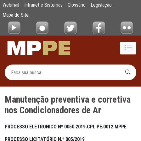
Manutenção preventiva e corretiva nos Con
Webmail
Intranet e Sistemas
Glossário
Legislação
Pular para o Conteúdo principal
Mapa do Site
Manutenção preventiva e corretiva
nos Condicionadores de Ar
PROCESSO ELETRÔNICO Nº 0050.2019.CPL.PE.0012.MPPE
PROCESSO LICITATÓRIO N.º 005/2019