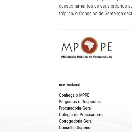
Durante os debates, o MPPE
envolvidos. Em contraparti
de provas, enquanto os ad
confissão e a exclusão das
de arma de fogo no roubo.
Ao longo do dia, foram ouv
serem interrogados, optara
questionamentos de seus pr
tréplica, o Conselho de S