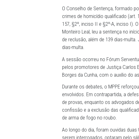
Comarca de Abreu e Lima con
Barbosa Simões Dias pelo 
que ficou conhecido na im
desfecho com o acolhimento
Pernambuco (MPPE).
O Conselho de Sentença, f
crimes de homicídio qualific
157, §2º, inciso II e §2º-A, 
Monteiro Leal, leu a senten
de reclusão, além de 139 d
dias-multa.
A sessão ocorreu no Fórum
pelos promotores de Justiç
Borges da Cunha, com o aux