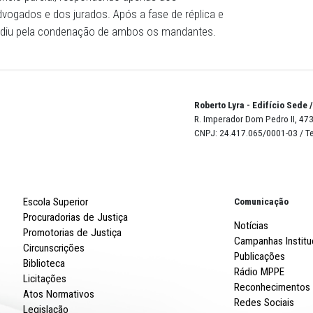
 reforçou a crueldade do crime, pedindo a condenação t
da, a defesa de Andréa Simões pleiteou sua absolvição por
vogados de Fábio Ferreira buscaram o reconhecimento da
 qualificadoras do crime, além da retirada da majorante p
idas duas testemunhas arroladas pela acusação. Os réus,
m pelo silêncio parcial, respondendo apenas aos
óprios advogados e dos jurados. Após a fase de réplica 
entença decidiu pela condenação de ambos os mandantes.
Robert
R. Imp