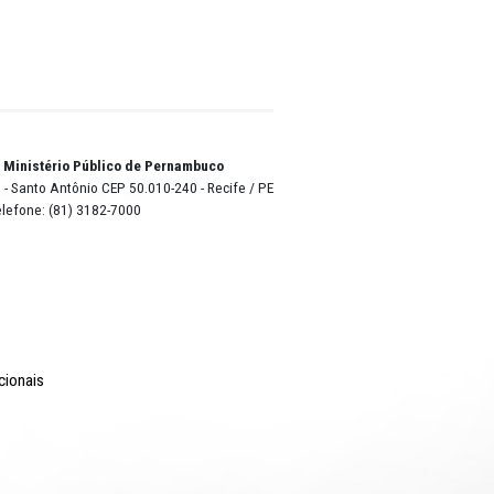
otal dos
 falta
elo uso
 ao
e
o Lyra - Edifício Sede / Ministério Público de Pernambuco
erador Dom Pedro II, 473 - Santo Antônio CEP 50.010-240 - Recife / P