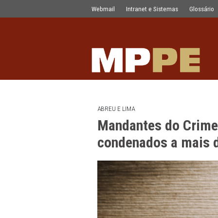
Mandantes do Crime da Casa de Raçõ
Pular para o Conteúdo principal
Webmail
Intranet e Sistemas
ABREU E LIMA
Mandantes do 
condenados a m