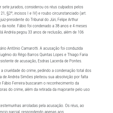
denou, na quarta-feira (11), Fábio Ferreira da Silva e An
homicídio que chocou a cidade em setembro de 2021. O c
prensa local como o "Crime da Casa de Rações", teve seu
 integral das teses apresentadas pelo Ministério Públic
ormado por sete jurados, considerou os réus culpados pe
ado (art. 121, §2º, incisos I e IV) e roubo circunstanciado 
inciso I). O juiz-presidente do Tribunal do Júri, Felipe Arthur
ça no início da noite. Fábio foi condenado a 38 anos e 4 
ias-multa. Já Andréa pegou 33 anos de reclusão, além de 
 Serventuário Antônio Camarotti. A acusação foi conduz
a Carlos Eugênio do Rêgo Barros Quintas Lopes e Thiago 
ílio do assistente de acusação, Esdras Lacerda de Ponte