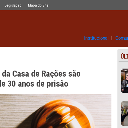
es são condenados a mais de 30 an
Glossário
Legislação
Mapa do Site
Ins
Crime da Casa de Rações são
ais de 30 anos de prisão