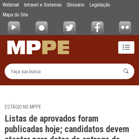
Listas de aprovados foram publicadas hoje
Webmail
Intranet e Sistemas
Glossário
Legislação
Pular para o Conteúdo principal
Mapa do Site
ESTÁGIO NO MPPE
Listas de aprovados foram
publicadas hoje; candidatos devem