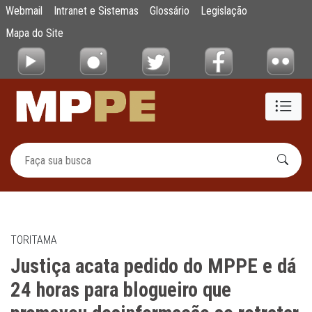
Justiça acata pedido do MPPE e dá 24 hora
Webmail
Intranet e Sistemas
Glossário
Legislação
Pular para o Conteúdo principal
Mapa do Site
TORITAMA
Justiça acata pedido do MPPE e dá
24 horas para blogueiro que