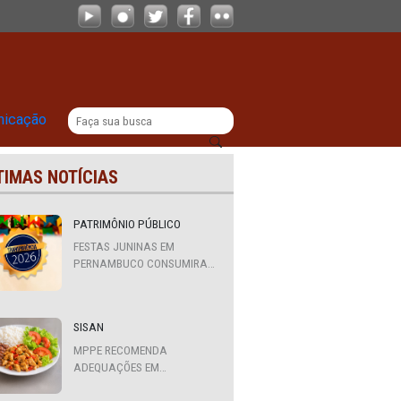
culadores serão julgados em feverei
|
titucional
Comunicação
ÚLTIMAS NOTÍCIAS
ês
PATRIMÔNIO PÚBLICO
FESTAS JUNINAS EM
ados
PERNAMBUCO CONSUMIRAM
R$ 310,7 MILHÕES DE
RECURSOS PÚBLICOS
SISAN