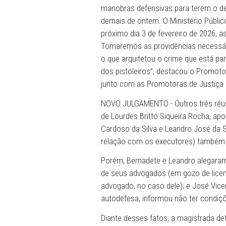
Já Ednaldo Afonso da Silva
de homicídio simples contr
absolvição em relação aos
“Em relação ao júri de ont
dois réus, aplicação de pe
um réu que já estava solto,
tendo uma reprovabilidade d
julgamento da chacina de 
manobras defensivas para
demais de ontem. O Ministér
próximo dia 3 de fevereiro
Tomaremos as providências
o que arquitetou o crime qu
dos pistoleiros”, destacou
junto com as Promotoras d