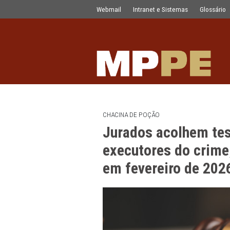
Jurados acolhem tese do MPPE e cond
Pular para o Conteúdo principal
Webmail
Intranet e Sistemas
CHACINA DE POÇÃO
Jurados acolh
executores do 
em fevereiro d