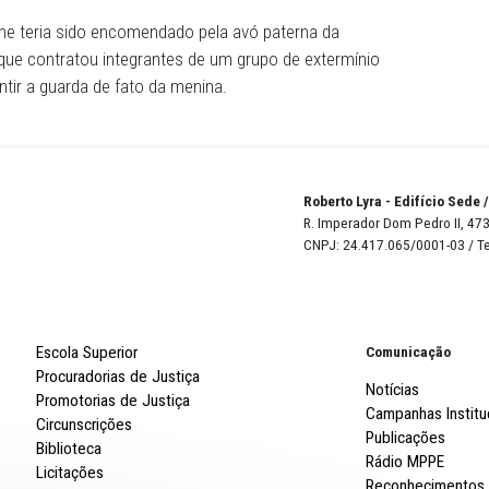
abriu o julgamento por volta das 10h, com o sorteio dos
cia.
k Lessa, que coordenou as investigações do crime, foi c
ponder às perguntas do MPPE e da defesa.
 interrogatório dos três réus e a realização dos debates 
sa. Por fim, os jurados se recolheram para deliberar sobre
 de 2015, na cidade de Poção, o carro do conselho tutelar
da que resultou na execução dos conselheiros tutelares
oncelos, José Daniel Farias Monteiro e Carmem Lúcia da 
terna de uma criança de 3 anos de idade, que também est
 que o crime teria sido encomendado pela avó paterna da