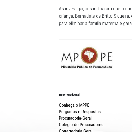
juíza Maria Segunda Gomes 
jurados e a leitura da denún
Em seguida, o delegado Eri
como testemunha para res
As próximas etapas foram o
Ministério Público e a defe
acusados.
O CRIME - Em 6 de fevereiro
interceptado numa embosca
Lindenberg Nóbrega de Vasc
Ana Rita Venâncio, avó ma
interior do veículo.
As investigações indicaram