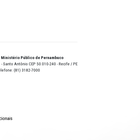
 sete
onvocado
entre o
 os
 foi
Silva e
ava no