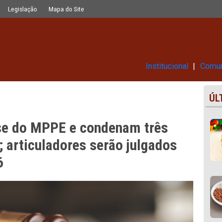
enam três executores do crime; arti
Glossário
Legislação
Mapa do Site
Ins
em tese do MPPE e condenam tr
crime; articuladores serão julg
e 2026