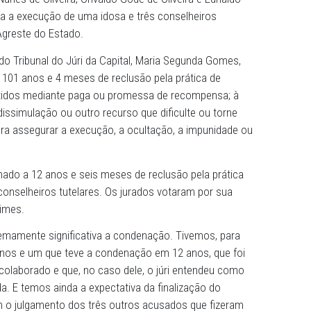
a sessão de julgamento, iniciada na manhã de quarta-feir
 desta quinta-feira (11), os integrantes do Tribunal do Júr
tese do Ministério Público de Pernambuco (MPPE) e votar
ugusto Nunes de Oliveira, Orivaldo Godê de Oliveira e Ed
r em prática a execução de uma idosa e três conselheiros
 Poção, no Agreste do Estado.
 da 4ª Vara do Tribunal do Júri da Capital, Maria Segunda 
rivaldo em 101 anos e 4 meses de reclusão pela prática d
cados cometidos mediante paga ou promessa de recompen
mediante dissimulação ou outro recurso que dificulte ou 
ndido; e para assegurar a execução, a ocultação, a impun