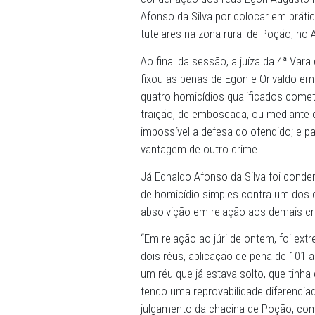
11/12/2025 - Após uma long
concluída por volta das 2h40
acolheram parcialmente a 
condenação dos réus Egon A
Afonso da Silva por coloca
tutelares na zona rural de
Ao final da sessão, a juíza
fixou as penas de Egon e O
quatro homicídios qualifi
traição, de emboscada, ou 
impossível a defesa do ofe
vantagem de outro crime.