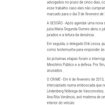
NOVO JULGAMENTO - Outros 
de Lourdes Britto Siqueira
Cardoso da Silva e Leandro 
relação com os executores
Porém, Bernadete e Leandr
de seus advogados (em gozo
advogado, no caso dele); e
autodefesa, informou não te
Diante desses fatos, a mag
advogados no prazo de cinc
esse trabalho caso eles n
marcado para o dia 3 de fe
A SESSÃO - Após agendar 