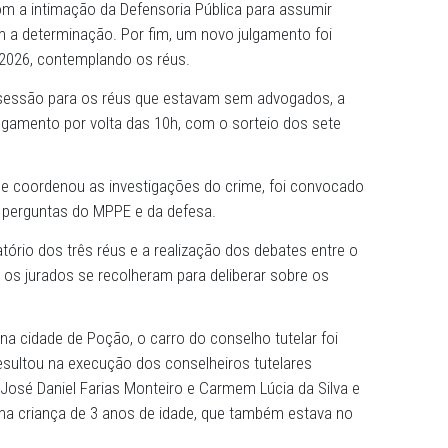
três réus que atuaram como articuladores do crime (B
 Rocha, apontada como mandante, e José Vicente Pereira
José da Silva, que teriam sido contratados para intermedi
) também deveriam ter sido julgados na sessão de ontem
o alegaram que teriam suas defesas prejudicadas pela au
 de licença-maternidade, no caso dela, e por renúncia d
 José Vicente, que é advogado e pretendia realizar sua
r condições de saúde para atuar no plenário do júri.
istrada determinou aos três réus que constituam novos
o dias, com a intimação da Defensoria Pública para assu
ão cumpram a determinação. Por fim, um novo julgamento 
vereiro de 2026, contemplando os réus.
uma nova sessão para os réus que estavam sem advogad