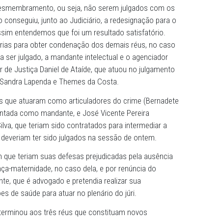
 foi condenado a 12 anos e seis meses de reclusão pela p
a um dos conselheiros tutelares. Os jurados votaram por
 demais crimes.
em, foi extremamente significativa a condenação. Tivemos,
na de 101 anos e um que teve a condenação em 12 anos, q
 que tinha colaborado e que, no caso dele, o júri entende
iferenciada. E temos ainda a expectativa da finalização d
Poção, com o julgamento dos três outros acusados que f
 terem o desmembramento, ou seja, não serem julgados 
io Público conseguiu, junto ao Judiciário, a redesignação
 de 2026, assim entendemos que foi um resultado satisfató
 necessárias para obter condenação dos demais réus, 
e está para ser julgado, a mandante intelectual e o agenc
 o Promotor de Justiça Daniel de Ataíde, que atuou no jul
e Justiça Sandra Lapenda e Themes da Costa.