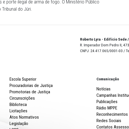
iu para a casa da mãe em Pedra, onde foi capturado.
cia menciona que a materialidade e autoria do crime for
s de testemunhas, laudos periciais e a certidão de óbit
denunciado, foram encontrados entorpecentes e a arma ut
ão da prisão temporária de Paulo em prisão preventiva, c
ado, que já responde a outros processos por tentativa de 
 de drogas e porte ilegal de arma de fogo. O Ministério Pú
lgado pelo Tribunal do Júri.
Robert
R. Imp
CNPJ: 