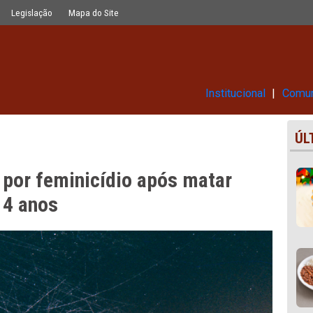
 após matar ex-companheira de 14 a
Glossário
Legislação
Mapa do Site
Ins
iado por feminicídio após mat
a de 14 anos