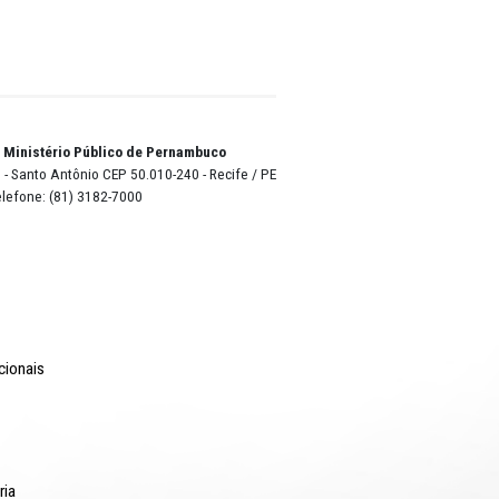
am
o da
ilizada
itando a
estupro,
blico
o Lyra - Edifício Sede / Ministério Público de Pernambuco
erador Dom Pedro II, 473 - Santo Antônio CEP 50.010-240 - Recife / P
24.417.065/0001-03 / Telefone: (81) 3182-7000