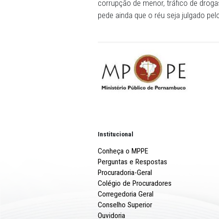
assassinato, o acusado fug
Além da confissão, a denún
comprovadas por depoimento
vítima. Na casa da mãe do 
no crime.
O MPPE solicitou a convers
reiteração delitiva do acus
corrupção de menor, tráfico
pede ainda que o réu seja ju