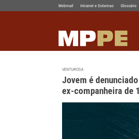
Jovem é denunciado por feminicídio
Pular para o Conteúdo principal
Webmail
Intranet e Sistemas
VENTUROSA
Jovem é denunc
ex-companheir