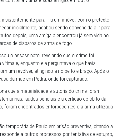
de feminicídio foi apresentada pelo Ministério Público do
ra Paulo Ferreira Ramos, de 20 anos, acusado de matar 
nte de 14 anos. O crime ocorreu em 27 de julho de 2025,
. A vítima e o denunciado, que já haviam tido um relacio
em um bar e o acusado, que estava com sua atual namor
ozinho para encontrar a vítima e suas amigas em outro
do a vítima insistentemente para ir a um imóvel, com o pr
Ela, após negar inicialmente, acabou sendo convencida a i
ente 50 minutos depois, uma amiga a encontrou já sem vi
entos e marcas de disparos de arma de fogo.
Paulo confessou o assassinato, revelando que o crime foi
mpurrou a vítima e, enquanto ela perguntava o que havia
 disparos com um revólver, atingindo-a no peito e braço. 