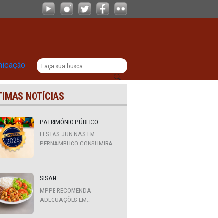
nos
|
titucional
Comunicação
ÚLTIMAS NOTÍCIAS
ar
PATRIMÔNIO PÚBLICO
FESTAS JUNINAS EM
PERNAMBUCO CONSUMIRAM
R$ 310,7 MILHÕES DE
RECURSOS PÚBLICOS
SISAN