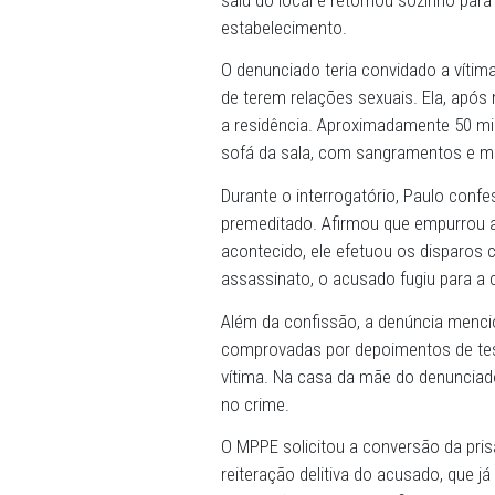
05/08/2025 - Uma denúncia 
de Pernambuco (MPPE) cont
companheira, uma adolesce
volta das 4h, em Venturosa
amoroso, se encontraram 
saiu do local e retornou s
estabelecimento.
O denunciado teria convida
de terem relações sexuais. 
a residência. Aproximadam
sofá da sala, com sangram
Durante o interrogatório, 
premeditado. Afirmou que e
acontecido, ele efetuou os