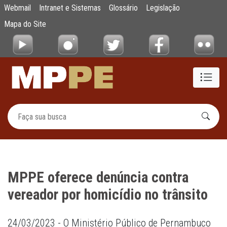
MPPE oferece denúncia contra vereador por 
Webmail
Intranet e Sistemas
Glossário
Legislação
Pular para o Conteúdo principal
Mapa do Site
MPPE oferece denúncia contra
vereador por homicídio no trânsito
24/03/2023 - O Ministério Público de Pernambuco