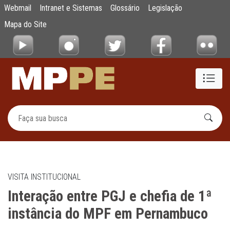
Interação entre PGJ e chefia de 1ª instân
Webmail
Intranet e Sistemas
Glossário
Legislação
Pular para o Conteúdo principal
Mapa do Site
VISITA INSTITUCIONAL
Interação entre PGJ e chefia de 1ª
instância do MPF em Pernambuco