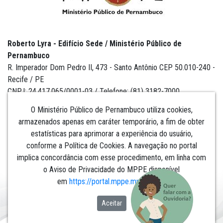
Roberto Lyra - Edifício Sede / Ministério Público de
Pernambuco
R. Imperador Dom Pedro II, 473 - Santo Antônio CEP 50.010-240 -
Recife / PE
CNPJ: 24.417.065/0001-03 / Telefone: (81) 3182-7000
O Ministério Público de Pernambuco utiliza cookies,
armazenados apenas em caráter temporário, a fim de obter
estatísticas para aprimorar a experiência do usuário,
Institucional
conforme a Política de Cookies. A navegação no portal
implica concordância com esse procedimento, em linha com
Comunicação
o Aviso de Privacidade do MPPE disponível
em
https://portal.mppe.mp.br/lgpd
.​​​​​​​
Aceitar