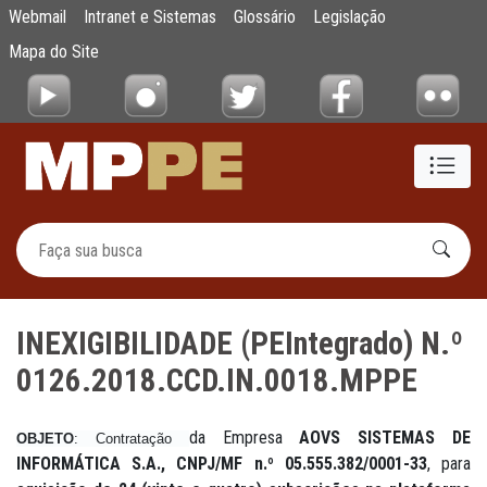
INEXIGIBILIDADE (PEIntegrado) N.º 0126.
Webmail
Intranet e Sistemas
Glossário
Legislação
Pular para o Conteúdo principal
Mapa do Site
INEXIGIBILIDADE (PEIntegrado) N.º
0126.2018.CCD.IN.0018.MPPE
da Empresa
AOVS SISTEMAS DE
OBJETO
: Contratação
INFORMÁTICA S.A., CNPJ/MF n.º 05.555.382/0001-33
, para