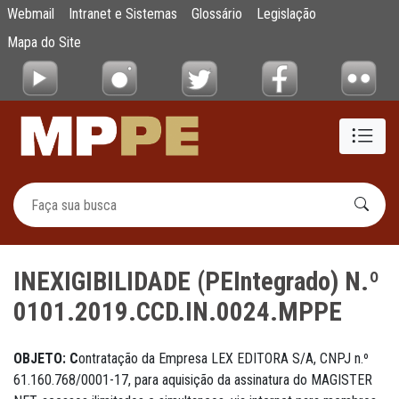
INEXIGIBILIDADE (PEIntegrado) N.º 0101.
Webmail
Intranet e Sistemas
Glossário
Legislação
Pular para o Conteúdo principal
Mapa do Site
INEXIGIBILIDADE (PEIntegrado) N.º
0101.2019.CCD.IN.0024.MPPE
OBJETO: C
ontratação da Empresa LEX EDITORA S/A, CNPJ n.º
61.160.768/0001-17, para aquisição da assinatura do MAGISTER