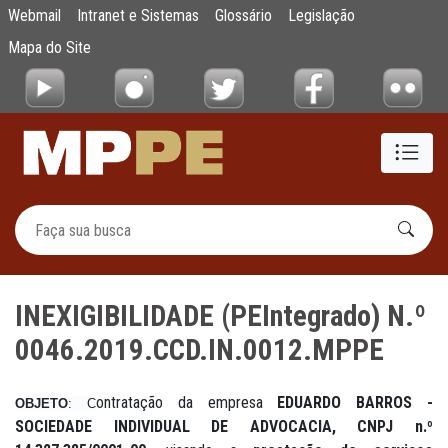
INEXIGIBILIDADE (PEIntegrado) N.º 0046.
Webmail
Intranet e Sistemas
Glossário
Legislação
Pular para o Conteúdo principal
Mapa do Site
INEXIGIBILIDADE (PEIntegrado) N.º
0046.2019.CCD.IN.0012.MPPE
ontratação da empresa
EDUARDO BARROS -
OBJETO
: C
SOCIEDADE INDIVIDUAL DE ADVOCACIA, CNPJ n.º