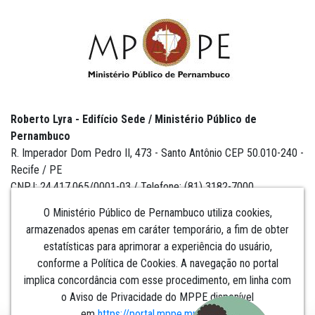
Roberto Lyra - Edifício Sede / Ministério Público de
Pernambuco
R. Imperador Dom Pedro II, 473 - Santo Antônio CEP 50.010-240 -
Recife / PE
CNPJ: 24.417.065/0001-03 / Telefone: (81) 3182-7000
O Ministério Público de Pernambuco utiliza cookies,
armazenados apenas em caráter temporário, a fim de obter
estatísticas para aprimorar a experiência do usuário,
Institucional
conforme a Política de Cookies. A navegação no portal
implica concordância com esse procedimento, em linha com
Comunicação
o Aviso de Privacidade do MPPE disponível
em
https://portal.mppe.mp.br/lgpd
.​​​​​​​