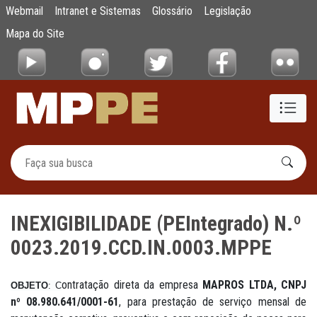
INEXIGIBILIDADE (PEIntegrado) N.º 0023.
Webmail
Intranet e Sistemas
Glossário
Legislação
Pular para o Conteúdo principal
Mapa do Site
INEXIGIBILIDADE (PEIntegrado) N.º
0023.2019.CCD.IN.0003.MPPE
ontratação direta da empresa
MAPROS LTDA, CNPJ
OBJETO
: C
nº 08.980.641/
0001-61
, para prestação de serviço mensal de