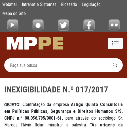
INEXIGIBILIDADE N.º 017/2017
Webmail
Intranet e Sistemas
Glossário
Legislação
Pular para o Conteúdo principal
Mapa do Site
INEXIGIBILIDADE N.º 017/2017
ontratação da empresa
Artigo Quinto Consultoria
:
C
OBJETO
em Políticas Públicas, Segurança e Direitos Humanos S/S,
CNPJ n.º 08.056.795/0001-61,
para através do sociólogo Sr.
Marcos Flávio Rolim ministrar a palestra:
“As origens da