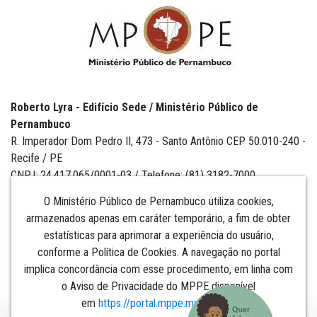
Roberto Lyra - Edifício Sede / Ministério Público de
Pernambuco
R. Imperador Dom Pedro II, 473 - Santo Antônio CEP 50.010-240 -
Recife / PE
CNPJ: 24.417.065/0001-03 / Telefone: (81) 3182-7000
O Ministério Público de Pernambuco utiliza cookies,
armazenados apenas em caráter temporário, a fim de obter
estatísticas para aprimorar a experiência do usuário,
Institucional
conforme a Política de Cookies. A navegação no portal
implica concordância com esse procedimento, em linha com
Comunicação
o Aviso de Privacidade do MPPE disponível
em
https://portal.mppe.mp.br/lgpd
.​​​​​​​