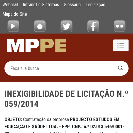
INEXIGIBILIDADE DE LICITAÇÃO N.º 059/20
Webmail
Intranet e Sistemas
Glossário
Legislação
Pular para o Conteúdo principal
Mapa do Site
INEXIGIBILIDADE DE LICITAÇÃO N.º
059/2014
OBJETO:
Contratação da empresa
PROJECTO ESTUDOS EM
EDUCAÇÃO E SAÚDE LTDA. - EPP
,
CNPJ n.º 02.013.546/0001-