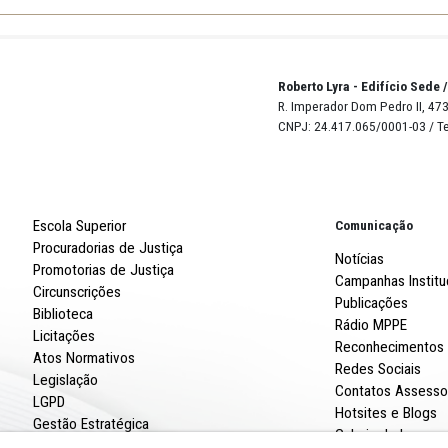
14 - Palestra Quem Ama Educa formando cidadãos éticos, a
Robert
R. Imp
CNPJ: 
Escola Superior
Procuradorias de Justiça
Promotorias de Justiça
Circunscrições