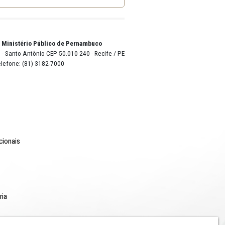
o Lyra - Edifício Sede / Ministério Público de Pernambuco
erador Dom Pedro II, 473 - Santo Antônio CEP 50.010-240 - Recife / P
24.417.065/0001-03 / Telefone: (81) 3182-7000
Comunicação
Notícias
Campanhas Institucionais
Publicações