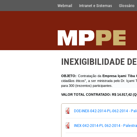
INEXIGIBILIDADE DE LICITAÇÃO N.º 
Pular para o Conteúdo principal
Webmail
Intranet e Sistemas
INEXIGIBILIDA
OBJETO:
Contratação da
Empresa 
cidadãos éticos”, a ser ministrada p
para 300 (trezentos) participantes.
VALOR TOTAL CONTRATADO:
R$
DOE-INEX-042-2014-PL-062