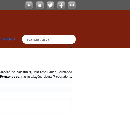
|
titucional
Comunicação
.785.172/0001-71
, para realização da palestra “Quem Ama Educa: formand
ção à Violência no Estado Pernambuco,
nasinstalações desta Procuradoria
s centavos)
.