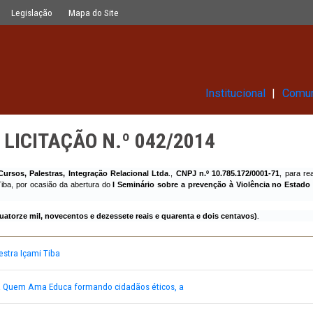
042/2014
Glossário
Legislação
Mapa do Site
Ins
DE DE LICITAÇÃO N.º 042/2014
Içami Tiba Cursos, Palestras, Integração Relacional Ltda
.,
CNPJ n.º 10
elo Dr. Içami Tiba, por ocasião da abertura do
I Seminário sobre a preven
 14.917,42 (Quatorze mil, novecentos e dezessete reais e quarenta e doi
-2014 - Palestra Içami Tiba