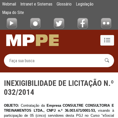
INEXIGIBILIDADE DE LICITAÇÃO N.º 032/20
Webmail
Intranet e Sistemas
Glossário
Legislação
Pular para o Conteúdo principal
Mapa do Site
INEXIGIBILIDADE DE LICITAÇÃO N.º
032/2014
OBJETO:
Contratação da
Empresa CONSULTRE CONSULTORIA E
TREINAMENTOS LTDA., CNPJ n.º 36.003.671/0001-53,
visando à
participação de 05 (cinco) servidores desta PGJ no Curso "eSocial