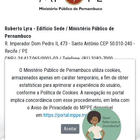
Roberto Lyra - Edifício Sede / Ministério Público de
Pernambuco
R. Imperador Dom Pedro II, 473 - Santo Antônio CEP 50.010-240 -
Recife / PE
CNPJ: 24.417.065/0001-03 / Telefone: (81) 3182-7000
O Ministério Público de Pernambuco utiliza cookies,
armazenados apenas em caráter temporário, a fim de obter
estatísticas para aprimorar a experiência do usuário,
Institucional
conforme a Política de Cookies. A navegação no portal
implica concordância com esse procedimento, em linha com
Comunicação
o Aviso de Privacidade do MPPE disponível
em
https://portal.mppe.mp.br/lgpd
.​​​​​​​
Aceitar