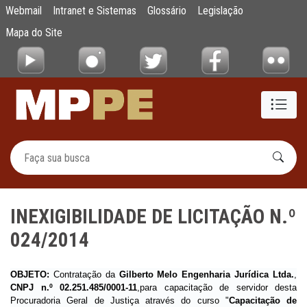
INEXIGIBILIDADE DE LICITAÇÃO N.º 024/20
Webmail
Intranet e Sistemas
Glossário
Legislação
Pular para o Conteúdo principal
Mapa do Site
INEXIGIBILIDADE DE LICITAÇÃO N.º
024/2014
OBJETO:
Contratação da
Gilberto Melo Engenharia Jurídica Ltda.
,
CNPJ n.º 02.251.485/0001-11
,para capacitação de servidor desta
Procuradoria Geral de Justiça através do curso "
Capacitação de