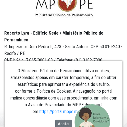
Roberto Lyra - Edifício Sede / Ministério Público de
Pernambuco
R. Imperador Dom Pedro II, 473 - Santo Antônio CEP 50.010-240 -
Recife / PE
CNPJ: 24.417.065/0001-03 / Telefone: (81) 3182-7000
O Ministério Público de Pernambuco utiliza cookies,
armazenados apenas em caráter temporário, a fim de obter
estatísticas para aprimorar a experiência do usuário,
Institucional
conforme a Política de Cookies. A navegação no portal
implica concordância com esse procedimento, em linha com
Comunicação
o Aviso de Privacidade do MPPE disponível
em
https://portal.mppe.mp.br/lgpd
.​​​​​​​
Aceitar