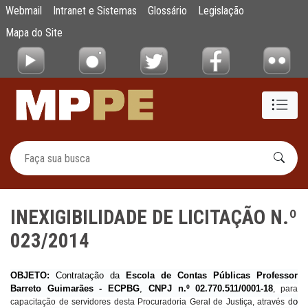
INEXIGIBILIDADE DE LICITAÇÃO N.º 023/20
Webmail
Intranet e Sistemas
Glossário
Legislação
Pular para o Conteúdo principal
Mapa do Site
INEXIGIBILIDADE DE LICITAÇÃO N.º
023/2014
OBJETO:
Contratação da
Escola de Contas Públicas Professor
Barreto Guimarães - ECPBG
,
CNPJ n.º 02.770.511/0001-18
, para
o
capacitação de servidores desta Procuradoria Geral de Justiça, através d