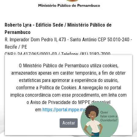
Roberto Lyra - Edifício Sede / Ministério Público de
Pernambuco
R. Imperador Dom Pedro II, 473 - Santo Antônio CEP 50.010-240 -
Recife / PE
CNPJ: 24.417.065/0001-03 / Telefone: (81) 3182-7000
O Ministério Público de Pernambuco utiliza cookies,
armazenados apenas em caráter temporário, a fim de obter
estatísticas para aprimorar a experiência do usuário,
Institucional
conforme a Política de Cookies. A navegação no portal
implica concordância com esse procedimento, em linha com
Comunicação
o Aviso de Privacidade do MPPE disponível
em
https://portal.mppe.mp.br/lgpd
.​​​​​​​
Aceitar