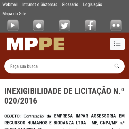
INEXIGIBILIDADE DE LICITAÇÃO N.º 020/20
Webmail
Intranet e Sistemas
Glossário
Legislação
Pular para o Conteúdo principal
Mapa do Site
INEXIGIBILIDADE DE LICITAÇÃO N.º
020/2016
EMPRESA IMPAR ASSESSORIA EM
OBJETO
: Contratação
da
RECURSOS HUMANOS E BIODANZA LTDA - ME
,
CNPJ/MF n.º