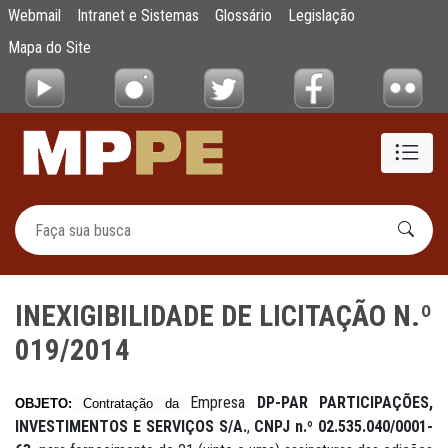
INEXIGIBILIDADE DE LICITAÇÃO N.º 019/20
Webmail
Intranet e Sistemas
Glossário
Legislação
Pular para o Conteúdo principal
Mapa do Site
INEXIGIBILIDADE DE LICITAÇÃO N.º
019/2014
Empresa
DP-PAR PARTICIPAÇÕES,
OBJETO:
Contratação da
INVESTIMENTOS E SERVIÇOS S/A.
,
CNPJ n.º 02.535.040/0001-