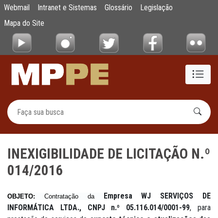
INEXIGIBILIDADE DE LICITAÇÃO N.º 014/20
Webmail
Intranet e Sistemas
Glossário
Legislação
Pular para o Conteúdo principal
Mapa do Site
INEXIGIBILIDADE DE LICITAÇÃO N.º
014/2016
Empresa WJ SERVIÇOS DE
OBJETO:
Contratação
da
INFORMÁTICA LTDA., CNPJ n.º 05.116.014/0001-99
, para