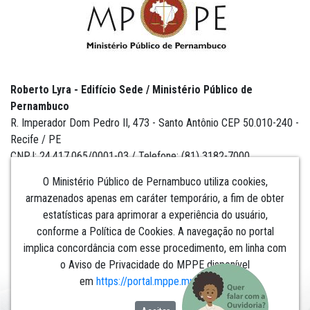
Roberto Lyra - Edifício Sede / Ministério Público de
Pernambuco
R. Imperador Dom Pedro II, 473 - Santo Antônio CEP 50.010-240 -
Recife / PE
CNPJ: 24.417.065/0001-03 / Telefone: (81) 3182-7000
O Ministério Público de Pernambuco utiliza cookies,
armazenados apenas em caráter temporário, a fim de obter
estatísticas para aprimorar a experiência do usuário,
Institucional
conforme a Política de Cookies. A navegação no portal
implica concordância com esse procedimento, em linha com
Comunicação
o Aviso de Privacidade do MPPE disponível
em
https://portal.mppe.mp.br/lgpd
.​​​​​​​