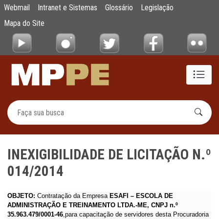
INEXIGIBILIDADE DE LICITAÇÃO N.º 014/20
Webmail
Intranet e Sistemas
Glossário
Legislação
Pular para o Conteúdo principal
Mapa do Site
INEXIGIBILIDADE DE LICITAÇÃO N.º
014/2014
OBJETO:
Contratação da Empresa
ESAFI – ESCOLA DE
ADMINISTRAÇÃO E TREINAMENTO LTDA.-ME
, CNPJ n.º
35.963.479/0001-46
,para capacitação de servidores desta Procuradoria