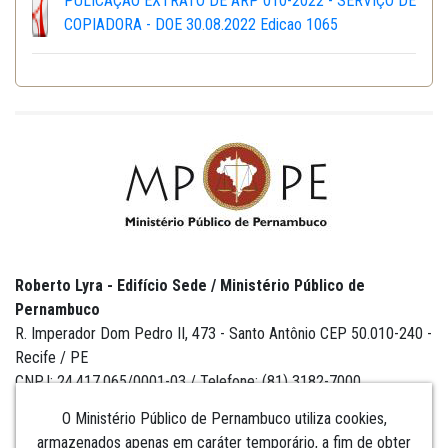
PULICAÇÃO EXTRATO DE ARP 010-2022 - SERVIÇO DE
COPIADORA - DOE 30.08.2022 Edicao 1065
Roberto Lyra - Edifício Sede / Ministério Público de
Pernambuco
R. Imperador Dom Pedro II, 473 - Santo Antônio CEP 50.010-240 -
Recife / PE
CNPJ: 24.417.065/0001-03 / Telefone: (81) 3182-7000
O Ministério Público de Pernambuco utiliza cookies,
armazenados apenas em caráter temporário, a fim de obter