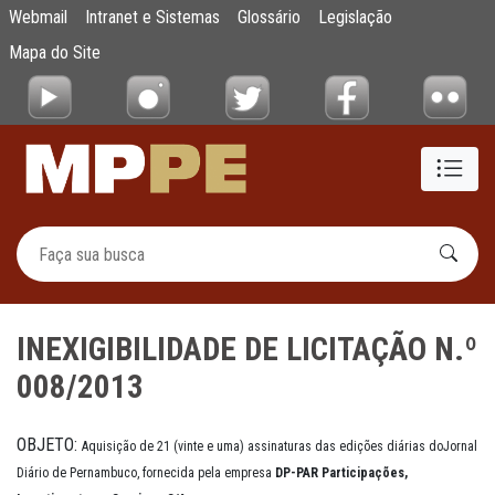
INEXIGIBILIDADE DE LICITAÇÃO N.º 008/20
Webmail
Intranet e Sistemas
Glossário
Legislação
Pular para o Conteúdo principal
Mapa do Site
INEXIGIBILIDADE DE LICITAÇÃO N.º
008/2013
OBJETO:
Aquisição de 21 (vinte e uma) assinaturas das edições diárias doJornal
Diário de Pernambuco, fornecida pela empresa
DP-PAR Participações,