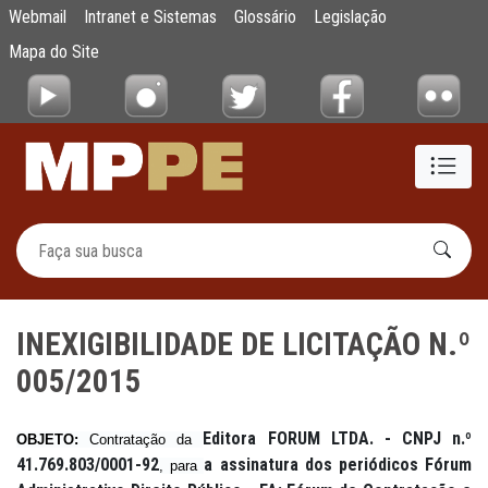
INEXIGIBILIDADE DE LICITAÇÃO N.º 005/20
Webmail
Intranet e Sistemas
Glossário
Legislação
Pular para o Conteúdo principal
Mapa do Site
INEXIGIBILIDADE DE LICITAÇÃO N.º
005/2015
Editora FORUM LTDA. - CNPJ n.º
OBJETO:
Contratação da
41.769.803/0001-92
a assinatura dos periódicos Fórum
, para